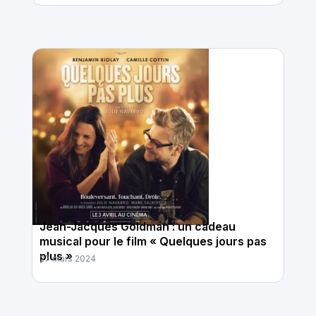
Jean-Jacques Goldman : un cadeau
musical pour le film « Quelques jours pas
plus »
27 mars 2024