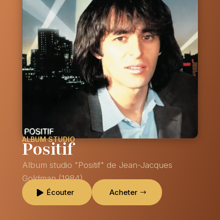
ALBUM STUDIO
Positif
Album studio "Positif" de Jean-Jacques
Goldman (1984).
Écouter
Acheter